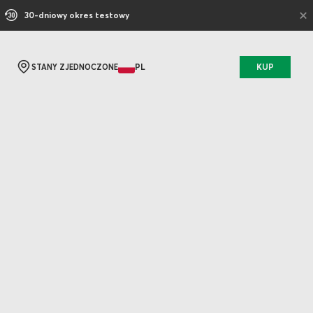
×
30-dniowy okres testowy
PL
KUP
STANY ZJEDNOCZONE