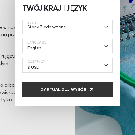
TWÓJ KRAJ I JĘZYK
KRAJ
e w naszej
ścią przez
LANGUAGE
pirującym
CURRENCY
żdym
ro albo
ZAKTUALIZUJ WYBÓR
wierciedli
 tylko