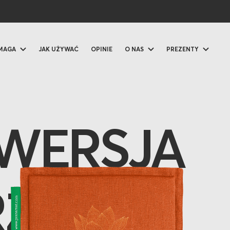
OMAGA
JAK UŻYWAĆ
OPINIE
O NAS
PREZENTY
WERSJA
RZONA