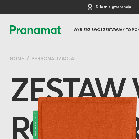
5-letnia gwarancja
WYBIERZ SWÓJ ZESTAW
JAK TO P
HOME
PERSONALIZACJA
ZESTAW 
ROZSZE