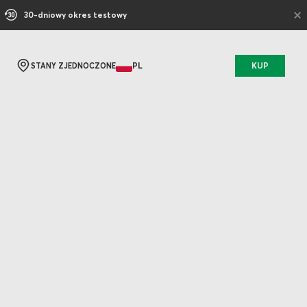
×
30-dniowy okres testowy
PL
KUP
STANY ZJEDNOCZONE