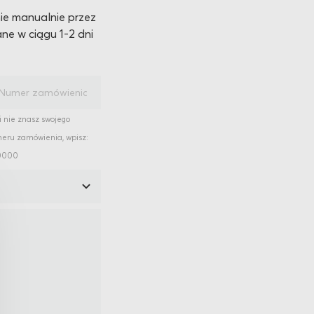
ie manualnie przez
ne w ciągu 1-2 dni
i nie znasz swojego
eru zamówienia, wpisz:
0000