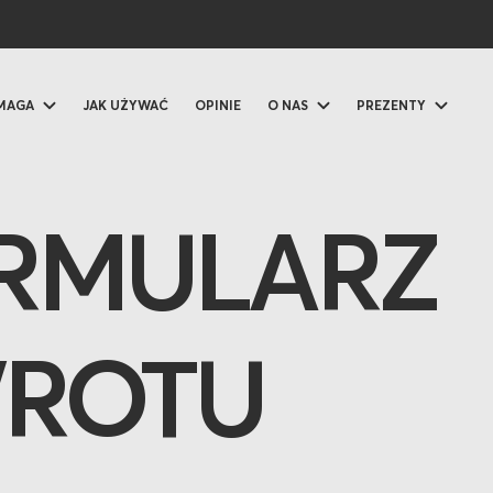
OMAGA
JAK UŻYWAĆ
OPINIE
O NAS
PREZENTY
RMULARZ
ROTU