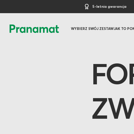
5-letnia gwarancja
WYBIERZ SWÓJ ZESTAW
JAK TO P
FO
ZW