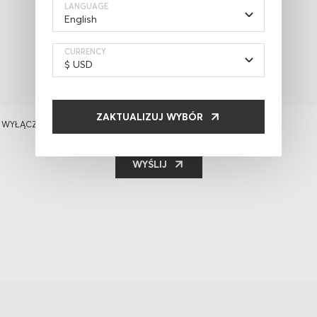
LANGUAGE
CURRENCY
ZAKTUALIZUJ WYBÓR
 WYŁĄCZNIE DO CELÓW STATYSTYCZNYCH
WYŚLIJ