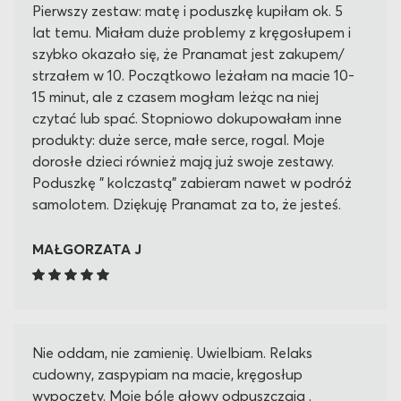
Pierwszy zestaw: matę i poduszkę kupiłam ok. 5
lat temu. Miałam duże problemy z kręgosłupem i
szybko okazało się, że Pranamat jest zakupem/
strzałem w 10. Początkowo leżałam na macie 10-
15 minut, ale z czasem mogłam leżąc na niej
czytać lub spać. Stopniowo dokupowałam inne
produkty: duże serce, małe serce, rogal. Moje
dorosłe dzieci również mają już swoje zestawy.
Poduszkę " kolczastą" zabieram nawet w podróż
samolotem. Dziękuję Pranamat za to, że jesteś.
Bez Twoich mat, poduszek byłoby mi ciężko żyć.
MAŁGORZATA J
Nie oddam, nie zamienię. Uwielbiam. Relaks
cudowny, zaspypiam na macie, kręgosłup
wypoczęty. Moje bóle głowy odpuszczaja .