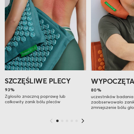
SZCZĘŚLIWE PLECY
WYPOCZĘTA
93%
80%
Zgłosiło znaczną poprawę lub
uczestników badania
całkowity zanik bólu pleców
zaobserwowało zanik
zmniejszenie bólu gł