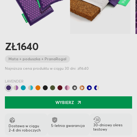
ZŁ1640
Mata + poduszka + PranaRogal
Najniższa cena produktu w ciągu 30 dni: zł1640
LAVENDER
WYBIERZ
30-dniowy okres
5-letnia gwarancja
Dostawa w ciągu
testowy
2-4 dni roboczych