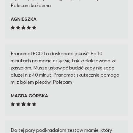
Polecam każdemu
AGNIESZKA
PranamatECO to doskonała jakość! Po 10
minutach na macie czuje się tak zrelaksowana że
zasypiam. Muszę ustawiać budzić żeby nie spac
dłużej niż 40 minut. Pranamat skutecznie pomaga
mi z bólem pleców! Polecam
MAGDA GÓRSKA
Do tej pory podkradałam zestaw mamie, który