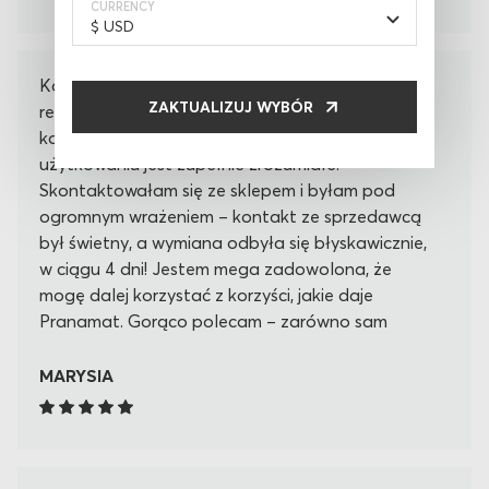
przechodzę do "krainy snów". Mata okazała się
CURRENCY
być moim najlepszym prezentem i nie oddam jej
nikomu:).
Korzystałam z mojej Pranamat przez 5 lat –
ZAKTUALIZUJ WYBÓR
regularnie i z dużą satysfakcją. Niestety z czasem
kolce się zużyły, co przy tak intensywnym
użytkowaniu jest zupełnie zrozumiałe.
Skontaktowałam się ze sklepem i byłam pod
ogromnym wrażeniem – kontakt ze sprzedawcą
był świetny, a wymiana odbyła się błyskawicznie,
w ciągu 4 dni! Jestem mega zadowolona, że
mogę dalej korzystać z korzyści, jakie daje
Pranamat. Gorąco polecam – zarówno sam
produkt, jak i obsługę klienta!
MARYSIA