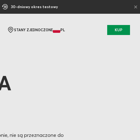
×
30-dniowy okres testowy
PL
KUP
STANY ZJEDNOCZONE
A
onie, nie są przeznaczone do