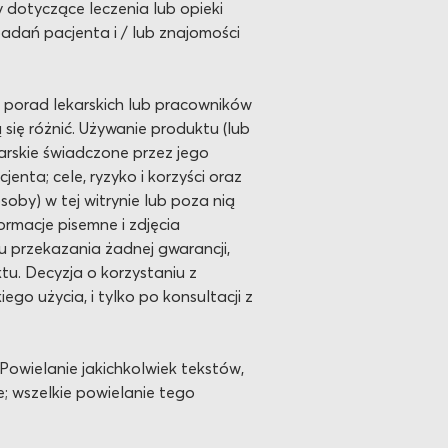
dotyczące leczenia lub opieki
adań pacjenta i / lub znajomości
a porad lekarskich lub pracowników
 się różnić. Używanie produktu (lub
arskie świadczone przez jego
nta; cele, ryzyko i korzyści oraz
oby) w tej witrynie lub poza nią
ormacje pisemne i zdjęcia
lu przekazania żadnej gwarancji,
tu. Decyzja o korzystaniu z
go użycia, i tylko po konsultacji z
 Powielanie jakichkolwiek tekstów,
e; wszelkie powielanie tego