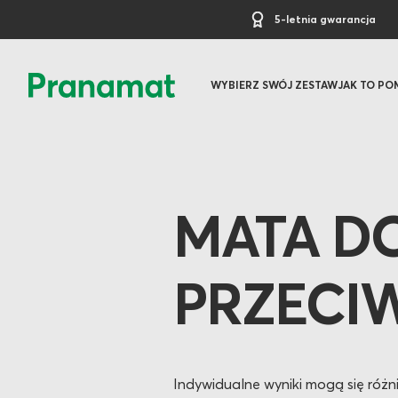
5-letnia gwarancja
WYBIERZ SWÓJ ZESTAW
JAK TO P
MATA D
PRZECI
Indywidualne wyniki mogą się różni