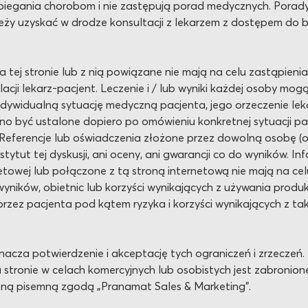
biegania chorobom i nie zastępują porad medycznych. Porady 
ży uzyskać w drodze konsultacji z lekarzem z dostępem do b
a tej stronie lub z nią powiązane nie mają na celu zastąpieni
lacji lekarz-pacjent. Leczenie i / lub wyniki każdej osoby mogą
dywidualną sytuację medyczną pacjenta, jego orzeczenie lek
być ustalone dopiero po omówieniu konkretnej sytuacji pacje
 Referencje lub oświadczenia złożone przez dowolną osobę (os
ytut tej dyskusji, ani oceny, ani gwarancji co do wyników. Inf
rnetowej lub połączone z tą stroną internetową nie mają na ce
yników, obietnic lub korzyści wynikających z używania produk
zez pacjenta pod kątem ryzyka i korzyści wynikających z takie
znacza potwierdzenie i akceptację tych ograniczeń i zrzeczeń.
 stronie w celach komercyjnych lub osobistych jest zabronion
źną pisemną zgodą „Pranamat Sales & Marketing”.