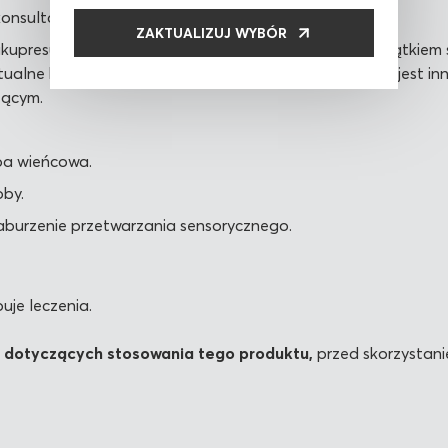
onsultację z lekarzem.
ZAKTUALIZUJ WYBÓR
akupresury w czasie ciąży, a także innych masaży, z wyjątkie
tualne badania kobiety. Z uwagi na to, że każda ciąża jest i
zącym.
ba wieńcowa.
oby.
aburzenie przetwarzania sensorycznego.
uje leczenia.
ń dotyczących stosowania tego produktu,
przed skorzystani